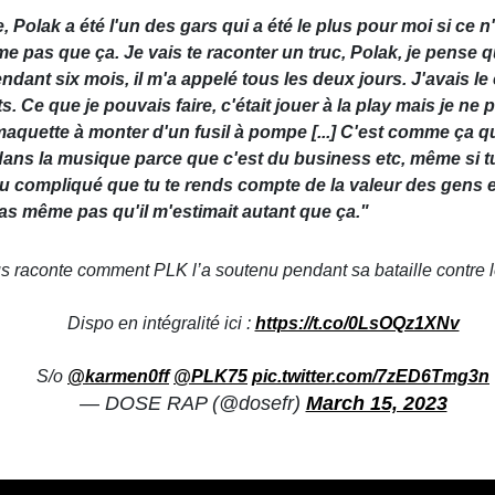
Polak a été l'un des gars qui a été le plus pour moi si ce n'e
même pas que ça. Je vais te raconter un truc, Polak, je pense q
endant six mois, il m'a appelé tous les deux jours. J'avais le
e que je pouvais faire, c'était jouer à la play mais je ne po
une maquette à monter d'un fusil à pompe [...] C'est comme ça
ns la musique parce que c'est du business etc, même si tu c
compliqué que tu te rends compte de la valeur des gens et d
s même pas qu'il m'estimait autant que ça."
raconte comment PLK l’a soutenu pendant sa bataille contre
Dispo en intégralité ici :
https://t.co/0LsOQz1XNv
S/o
@karmen0ff
@PLK75
pic.twitter.com/7zED6Tmg3n
— DOSE RAP (@dosefr)
March 15, 2023