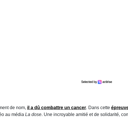
ment de nom,
il a dû combattre un cancer
. Dans cette
épreuv
déo au média
La dose
. Une incroyable amitié et de solidarité, c