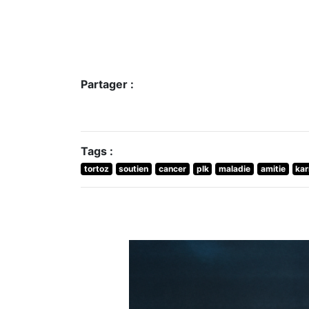
Partager :
Tags :
tortoz
soutien
cancer
plk
maladie
amitie
ka