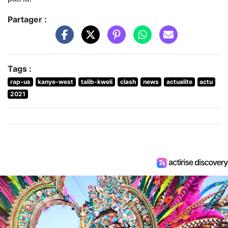
Partager :
Tags :
rap-us
kanye-west
talib-kweli
clash
news
actualite
actu
2021