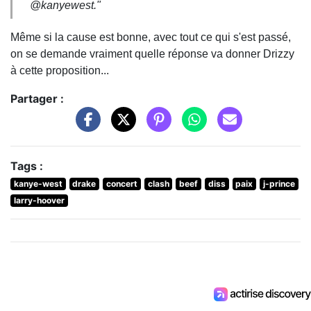
@kanyewest."
Même si la cause est bonne, avec tout ce qui s'est passé,
on se demande vraiment quelle réponse va donner Drizzy
à cette proposition...
Partager :
Tags :
kanye-west
drake
concert
clash
beef
diss
paix
j-prince
larry-hoover