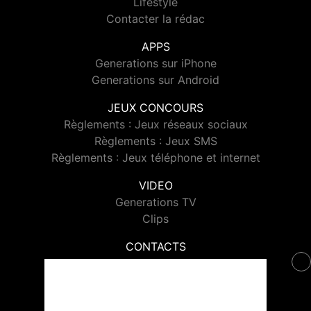
Lifestyle
Contacter la rédac
APPS
Generations sur iPhone
Generations sur Android
JEUX CONCOURS
Règlements : Jeux réseaux sociaux
Règlements : Jeux SMS
Règlements : Jeux téléphone et internet
VIDEO
Generations TV
Clips
CONTACTS
Contacter Generations