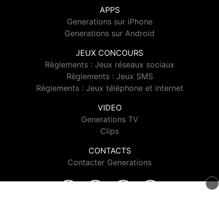
APPS
Generations sur iPhone
Generations sur Android
JEUX CONCOURS
Règlements : Jeux réseaux sociaux
Règlements : Jeux SMS
Règlements : Jeux téléphone et internet
VIDEO
Generations TV
Clips
CONTACTS
Contacter Generations