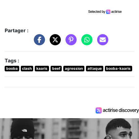
Partager :
Tags :
booba
clash
kaaris
beef
agression
attaque
booba-kaaris