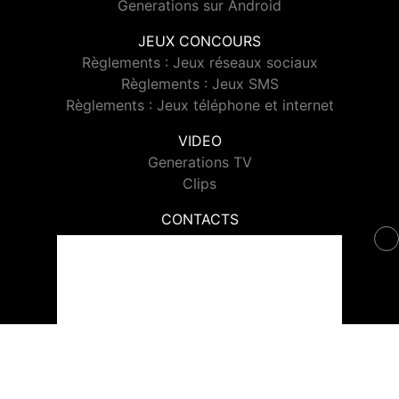
Generations sur Android
JEUX CONCOURS
Règlements : Jeux réseaux sociaux
Règlements : Jeux SMS
Règlements : Jeux téléphone et internet
VIDEO
Generations TV
Clips
CONTACTS
Contacter Generations
© 2026 Generations Tous droits réservés.
Signaler un contenu
-
Mentions légales
-
Politique de cookies
-