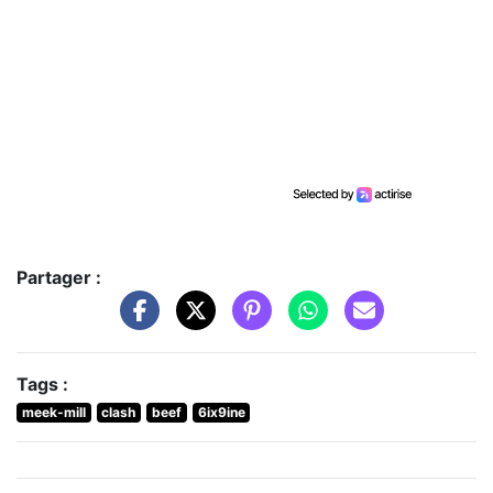
Partager :
Tags :
meek-mill
clash
beef
6ix9ine