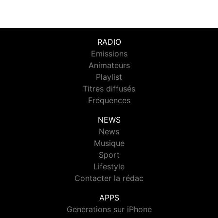
RADIO
Emissions
Animateurs
Playlist
Titres diffusés
Fréquences
NEWS
News
Musique
Sport
Lifestyle
Contacter la rédac
APPS
Generations sur iPhone