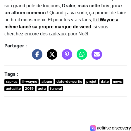
son grand pote de toujours,
Drake, mais cette fois, pour
un album commun
! Quand ça va sortir, ça promet de faire
un bruit monstrueux. Et pour les vrais fans,
Lil Wayne a
même lancé sa propre marque de weed
, si vous
cherchez encore des cadeaux pour Noël.
Partager :
Tags :
rap-us
lil-wayne
album
date-de-sortie
projet
date
news
actualite
2019
actu
funeral