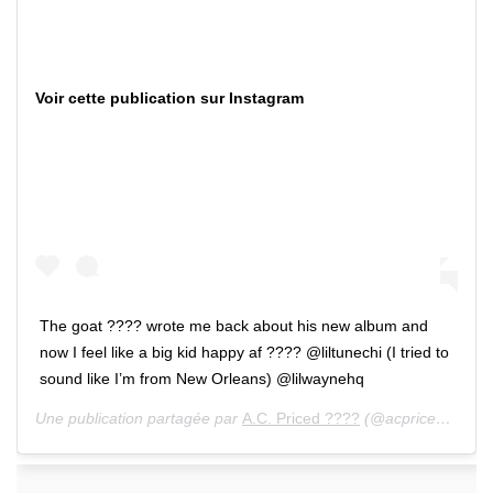
Voir cette publication sur Instagram
The goat ???? wrote me back about his new album and
now I feel like a big kid happy af ???? @liltunechi (I tried to
sound like I’m from New Orleans) @lilwaynehq
Une publication partagée par
A.C. Priced ????
(@acpriced) le 8 Déc. 2019 à 5 :10 PST