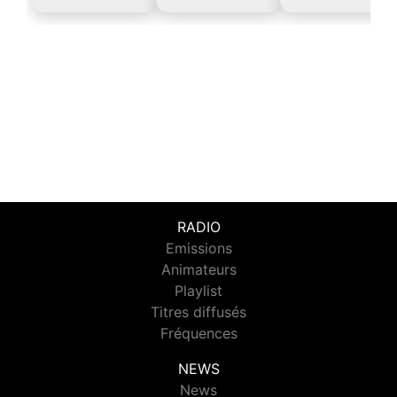
RADIO
Emissions
Animateurs
Playlist
Titres diffusés
Fréquences
NEWS
News