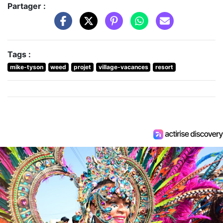
Partager :
Tags :
mike-tyson
weed
projet
village-vacances
resort