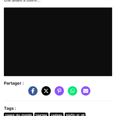
Une affaire à suivre…
Partager :
Tags :
coupe-du-monde
tournee
cadeau
bigflo-et-oli