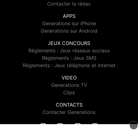
Contacter la rédac
APPS
Generations sur iPhone
Generations sur Android
JEUX CONCOURS
Règlements : Jeux réseaux sociaux
Règlements : Jeux SMS
Règlements : Jeux téléphone et internet
VIDEO
Generations TV
Clips
CONTACTS
Contacter Generations