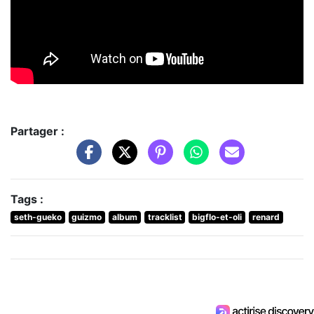
Partager :
Tags :
seth-gueko
guizmo
album
tracklist
bigflo-et-oli
renard