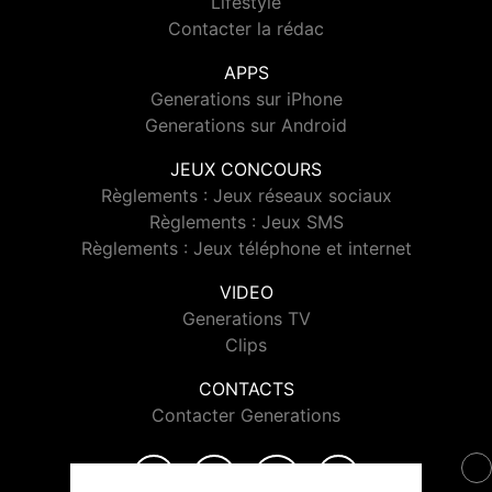
Lifestyle
Contacter la rédac
APPS
Generations sur iPhone
Generations sur Android
JEUX CONCOURS
Règlements : Jeux réseaux sociaux
Règlements : Jeux SMS
Règlements : Jeux téléphone et internet
VIDEO
Generations TV
Clips
CONTACTS
Contacter Generations