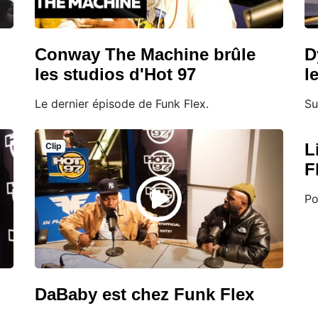
Conway The Machine brûle
D
les studios d'Hot 97
l
Le dernier épisode de Funk Flex.
Su
L
Clip
F
Po
DaBaby est chez Funk Flex