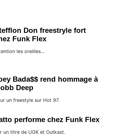
tefflon Don freestryle fort
hez Funk Flex
tention les oreilles...
oey Bada$$ rend hommage à
obb Deep
ur un freestyle sur Hot 97.
atto performe chez Funk Flex
r un titre de UGK et Outkast.