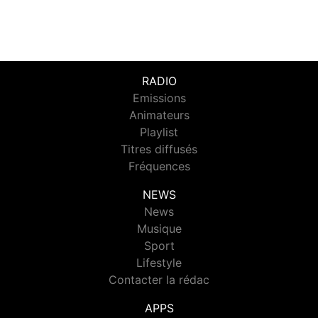
RADIO
Emissions
Animateurs
Playlist
Titres diffusés
Fréquences
NEWS
News
Musique
Sport
Lifestyle
Contacter la rédac
APPS