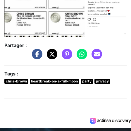
Partager :
Tags :
chris-brown
heartbreak-on-a-full-moon
party
privacy