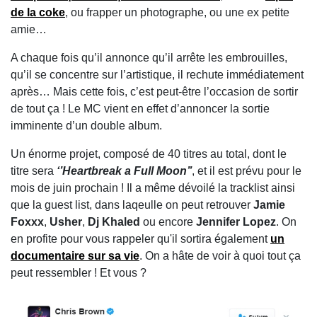
de la coke
, ou frapper un photographe, ou une ex petite
amie…
A chaque fois qu’il annonce qu’il arrête les embrouilles,
qu’il se concentre sur l’artistique, il rechute immédiatement
après… Mais cette fois, c’est peut-être l’occasion de sortir
de tout ça ! Le MC vient en effet d’annoncer la sortie
imminente d’un double album.
Un énorme projet, composé de 40 titres au total, dont le
titre sera
‘’Heartbreak a Full Moon’’
, et il est prévu pour le
mois de juin prochain ! Il a même dévoilé la tracklist ainsi
que la guest list, dans laqeulle on peut retrouver
Jamie
Foxxx
,
Usher
,
Dj Khaled
ou encore
Jennifer Lopez
. On
en profite pour vous rappeler qu'il sortira également
un
documentaire sur sa vie
. On a hâte de voir à quoi tout ça
peut ressembler ! Et vous ?