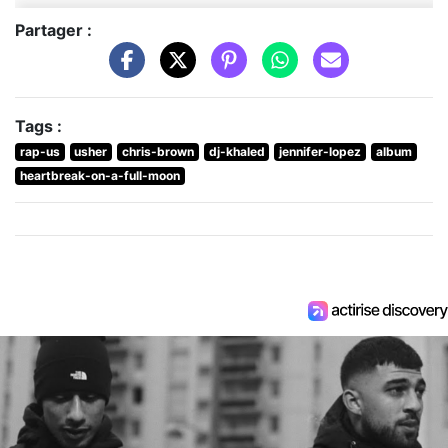
Partager :
Tags :
rap-us
usher
chris-brown
dj-khaled
jennifer-lopez
album
heartbreak-on-a-full-moon