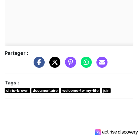
Partager :
Tags :
chris-brown
documentaire
welcome-to-my-life
juin