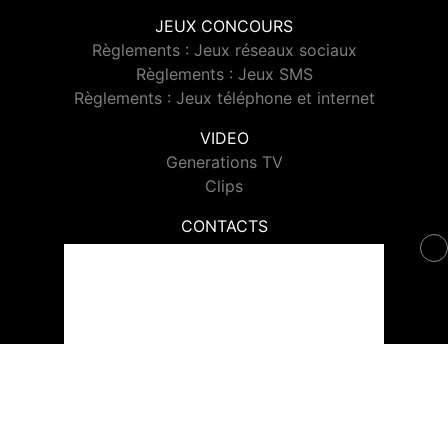
JEUX CONCOURS
Règlements : Jeux réseaux sociaux
Règlements : Jeux SMS
Règlements : Jeux téléphone et internet
VIDEO
Generations TV
Clips
CONTACTS
Contacter Generations
© 2026 Generations Tous droits réservés.
Signaler un contenu
-
Mentions légales
-
Politique de cookies
-
Contact