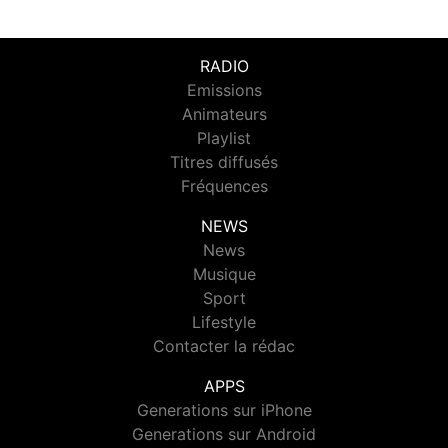
RADIO
Emissions
Animateurs
Playlist
Titres diffusés
Fréquences
NEWS
News
Musique
Sport
Lifestyle
Contacter la rédac
APPS
Generations sur iPhone
Generations sur Android