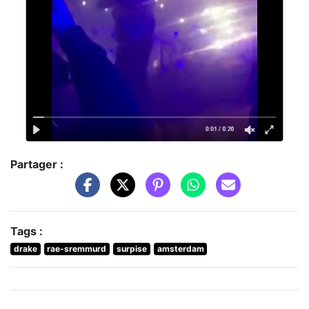
Partager :
Tags :
drake
rae-sremmurd
surpise
amsterdam