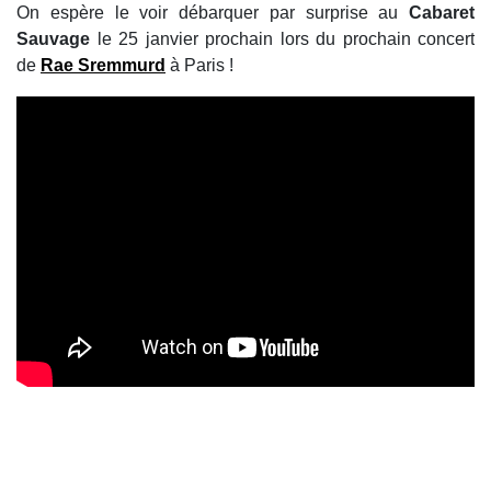
On espère le voir débarquer par surprise au
Cabaret
Sauvage
le 25 janvier prochain lors du prochain concert
de
Rae Sremmurd
à Paris !