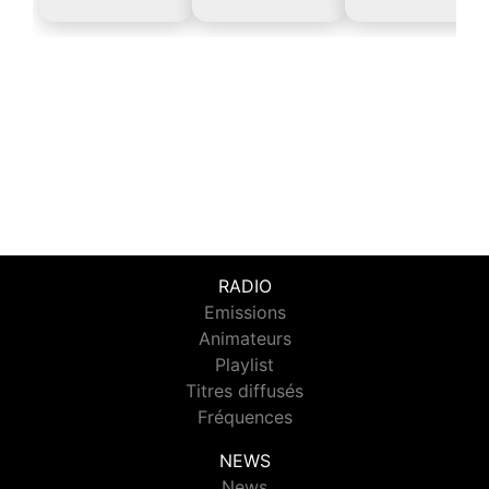
RADIO
Emissions
Animateurs
Playlist
Titres diffusés
Fréquences
NEWS
News