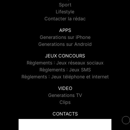
Sport
Lifestyle
Contacter la rédac
APPS
Generations sur iPhone
Generations sur Android
JEUX CONCOURS
Règlements : Jeux réseaux sociaux
Règlements : Jeux SMS
Règlements : Jeux téléphone et internet
VIDEO
Generations TV
Clips
CONTACTS
Contacter Generations