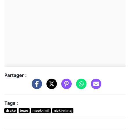
Partager :
Tags :
drake
boxe
meek-mill
nicki-minaj