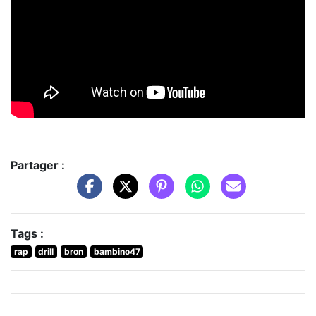
Partager :
Tags :
rap
drill
bron
bambino47