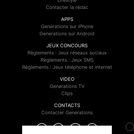
Lifestyle
Contacter la rédac
APPS
Generations sur iPhone
Generations sur Android
JEUX CONCOURS
Règlements : Jeux réseaux sociaux
Règlements : Jeux SMS
Règlements : Jeux téléphone et internet
VIDEO
Generations TV
Clips
CONTACTS
Contacter Generations