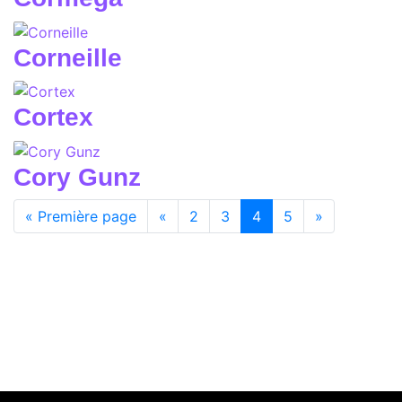
Corneille
Cortex
Cory Gunz
(current)
« Première page
«
2
3
4
5
»