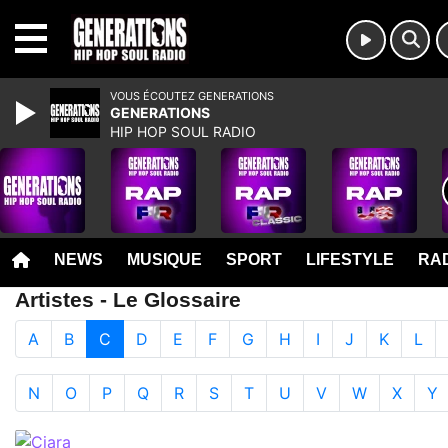
MENU
VOUS ÉCOUTEZ GENERATIONS
GENERATIONS
HIP HOP SOUL RADIO
NEWS
MUSIQUE
SPORT
LIFESTYLE
RAD
Artistes - Le Glossaire
A
B
C
D
E
F
G
H
I
J
K
L
N
O
P
Q
R
S
T
U
V
W
X
Y