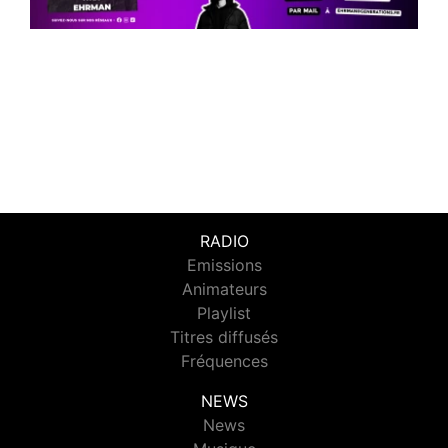
RADIO
Emissions
Animateurs
Playlist
Titres diffusés
Fréquences
NEWS
News