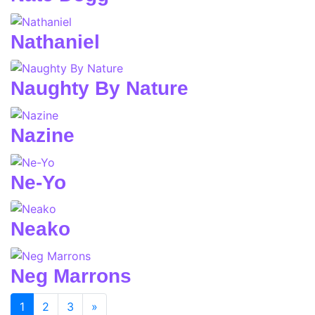
Nathaniel
Naughty By Nature
Nazine
Ne-Yo
Neako
Neg Marrons
(current)
1
2
3
»