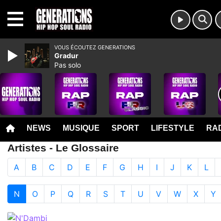
MENU
VOUS ÉCOUTEZ GENERATIONS
Gradur
Pas solo
NEWS
MUSIQUE
SPORT
LIFESTYLE
RAD
Artistes - Le Glossaire
A
B
C
D
E
F
G
H
I
J
K
L
N
O
P
Q
R
S
T
U
V
W
X
Y