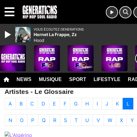
MENU
VOUS ÉCOUTEZ GENERATIONS
Hornet La Frappe, Zz
Hood
NEWS
MUSIQUE
SPORT
LIFESTYLE
RAD
Artistes - Le Glossaire
A
B
C
D
E
F
G
H
I
J
K
L
N
O
P
Q
R
S
T
U
V
W
X
Y