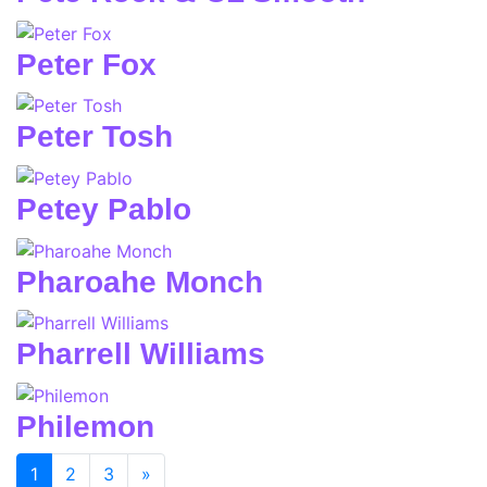
Peter Fox
Peter Tosh
Petey Pablo
Pharoahe Monch
Pharrell Williams
Philemon
(current)
1
2
3
»