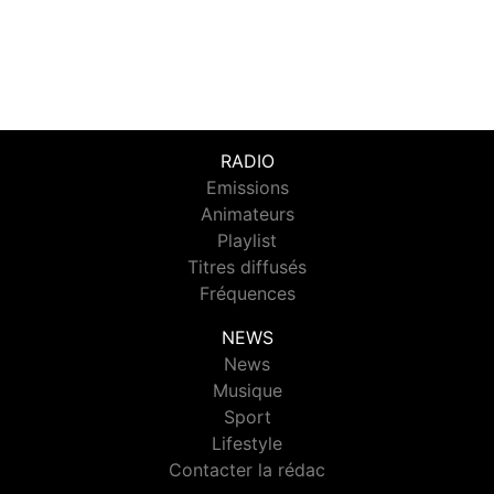
RADIO
Emissions
Animateurs
Playlist
Titres diffusés
Fréquences
NEWS
News
Musique
Sport
Lifestyle
Contacter la rédac