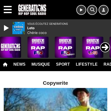
MENU
VOUS ÉCOUTEZ GENERATIONS
Leto
Chérie coco
NEWS
MUSIQUE
SPORT
LIFESTYLE
RAD
Copywrite