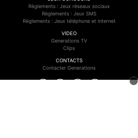
Règlements : Jeux réseaux sociaux
Règlements : Jeux SMS
Règlements : Jeux téléphone et internet
VIDEO
Generations TV
Clips
CONTACTS
Contacter Generations
© 2026 Generations Tous droits réservés.
Signaler un contenu
-
Mentions légales
-
Politique de cookies
-
Contact