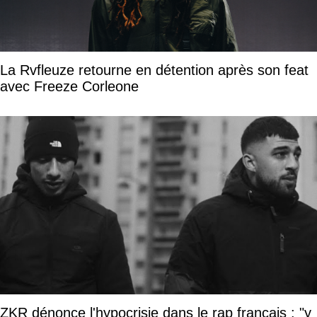
La Rvfleuze retourne en détention après son feat
avec Freeze Corleone
ZKR dénonce l'hypocrisie dans le rap français : "y