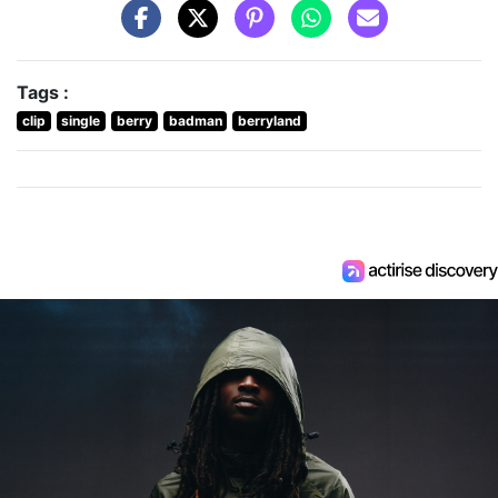
Tags :
clip
single
berry
badman
berryland