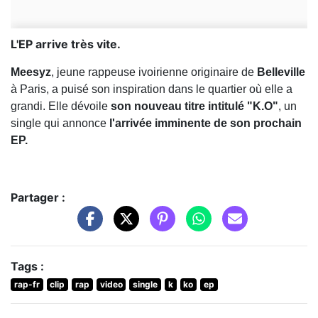
L'EP arrive très vite.
Meesyz
, jeune rappeuse ivoirienne originaire de
Belleville
à Paris, a puisé son inspiration dans le quartier où elle a
grandi. Elle dévoile
son nouveau titre intitulé "K.O"
, un
single qui annonce
l'arrivée imminente de son prochain
EP.
Partager :
Tags :
rap-fr
clip
rap
video
single
k
ko
ep