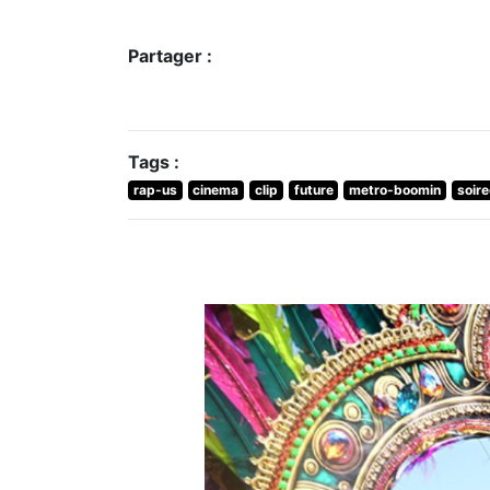
Partager :
Tags :
rap-us
cinema
clip
future
metro-boomin
soire