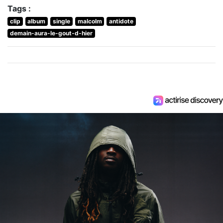
Tags :
clip
album
single
malcolm
antidote
demain-aura-le-gout-d-hier