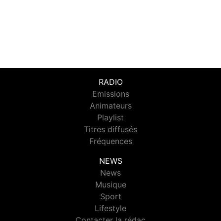
RADIO
Emissions
Animateurs
Playlist
Titres diffusés
Fréquences
NEWS
News
Musique
Sport
Lifestyle
Contacter la rédac