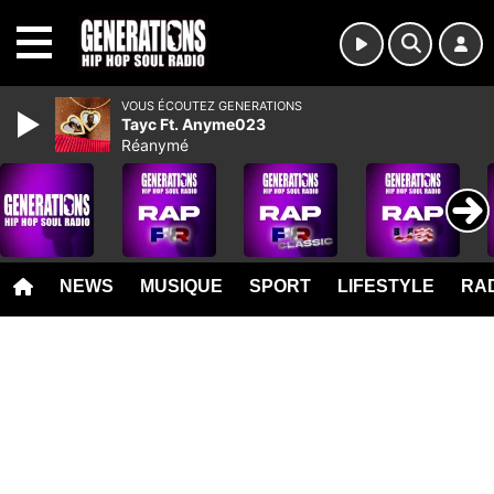
MENU
VOUS ÉCOUTEZ GENERATIONS
Tayc Ft. Anyme023
Réanymé
NEWS
MUSIQUE
SPORT
LIFESTYLE
RAD