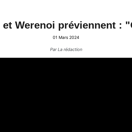
 et Werenoi préviennent : "
01 Mars 2024
Par
La rédaction