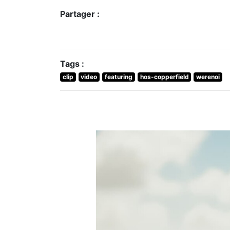
Partager :
Tags :
clip
video
featuring
hos-copperfield
werenoi