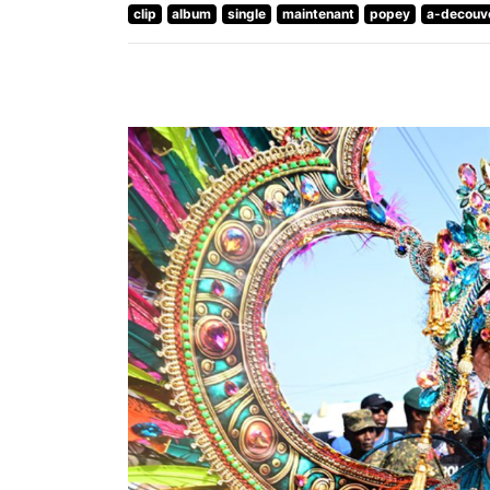
clip
album
single
maintenant
popey
a-decouv