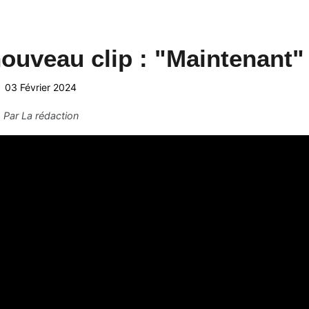
ouveau clip : "Maintenant"
03 Février 2024
Par
La rédaction