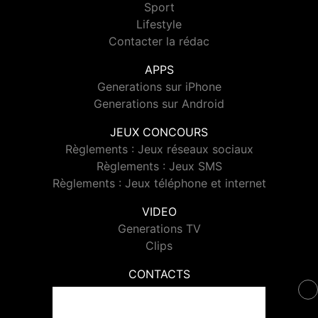
Sport
Lifestyle
Contacter la rédac
APPS
Generations sur iPhone
Generations sur Android
JEUX CONCOURS
Règlements : Jeux réseaux sociaux
Règlements : Jeux SMS
Règlements : Jeux téléphone et internet
VIDEO
Generations TV
Clips
CONTACTS
Contacter Generations