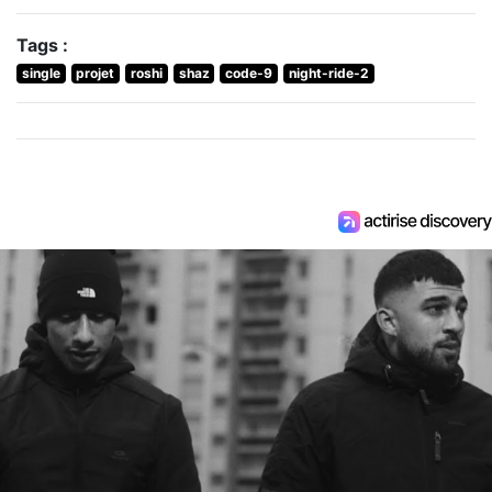
Tags :
single
projet
roshi
shaz
code-9
night-ride-2