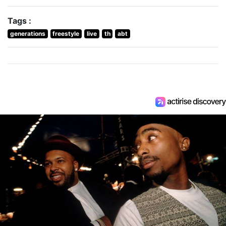
Tags :
generations
freestyle
live
th
abt