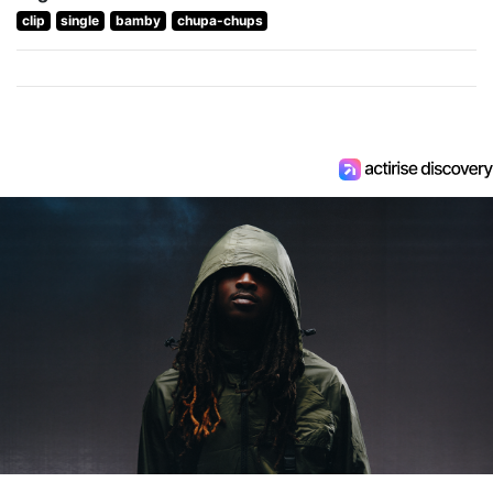
clip
single
bamby
chupa-chups