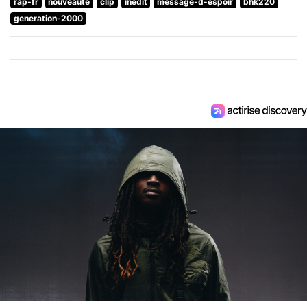
rap-fr
nouveaute
clip
inedit
message-d-espoir
bhk220
generation-2000