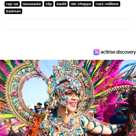
rap-us
nouveaute
clip
inedit
nle-choppa
russ-millions
badman