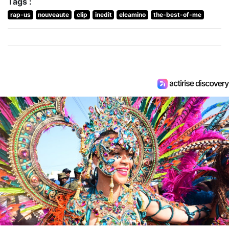
Tags :
rap-us
nouveaute
clip
inedit
elcamino
the-best-of-me