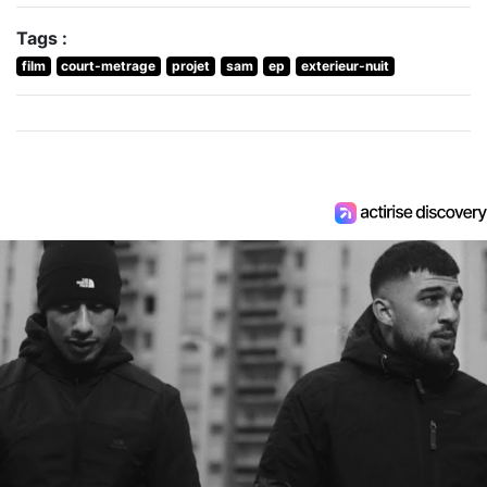
Tags :
film
court-metrage
projet
sam
ep
exterieur-nuit