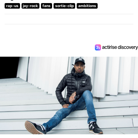
rap-us
jay-rock
fans
sortie-clip
ambitions