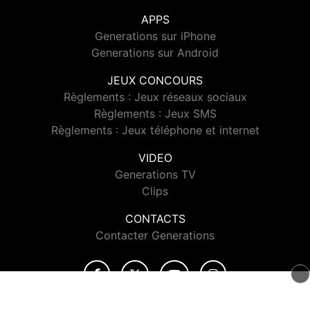
APPS
Generations sur iPhone
Generations sur Android
JEUX CONCOURS
Règlements : Jeux réseaux sociaux
Règlements : Jeux SMS
Règlements : Jeux téléphone et internet
VIDEO
Generations TV
Clips
CONTACTS
Contacter Generations