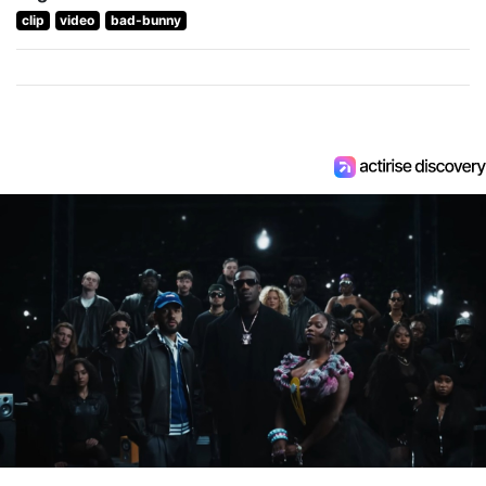
clip
video
bad-bunny