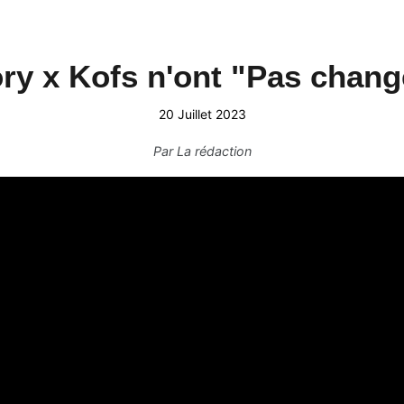
ory x Kofs n'ont "Pas chang
20 Juillet 2023
Par
La rédaction