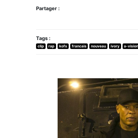
Partager :
Tags :
clip
rap
kofs
francais
nouveau
ivory
a-visio