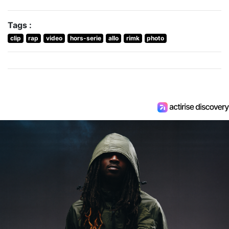
Tags :
clip
rap
video
hors-serie
allo
rimk
photo