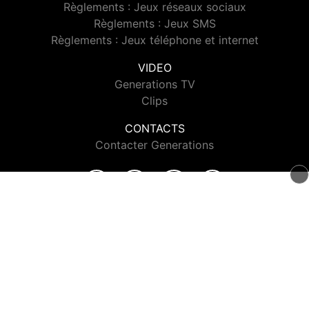
Règlements : Jeux réseaux sociaux
Règlements : Jeux SMS
Règlements : Jeux téléphone et internet
VIDEO
Generations TV
Clips
CONTACTS
Contacter Generations
© 2026 Generations Tous droits réservés.
Signaler un contenu
-
Mentions légales
-
Politique de cookies
-
Contact