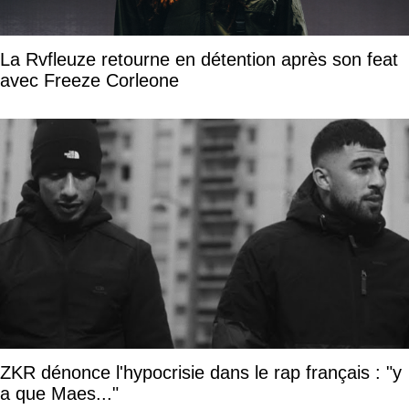
La Rvfleuze retourne en détention après son feat
avec Freeze Corleone
ZKR dénonce l'hypocrisie dans le rap français : "y
a que Maes..."