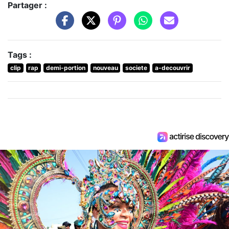
Partager :
Tags :
clip
rap
demi-portion
nouveau
societe
a-decouvrir