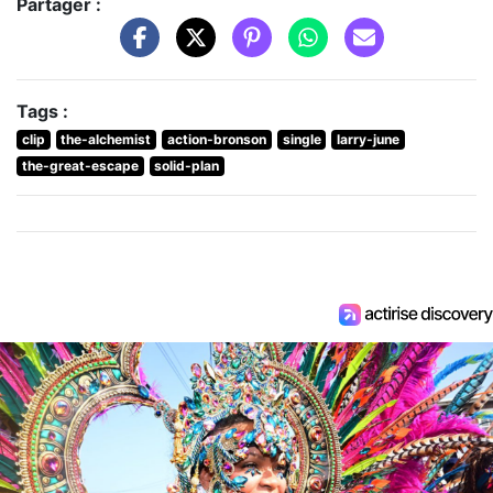
Partager :
Tags :
clip
the-alchemist
action-bronson
single
larry-june
the-great-escape
solid-plan