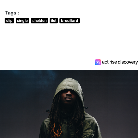
Tags :
clip
single
sheldon
ilot
brouillard