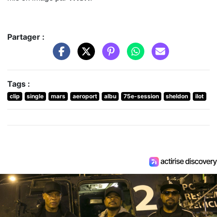
Partager :
Tags :
clip
single
mars
aeroport
albu
75e-session
sheldon
ilot