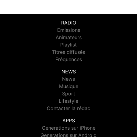
RADIO
Emissions
Animateurs
Playlist
Titres diffusés
Fréquences
NEWS
News
Musique
Sport
Lifestyle
Contacter la rédac
APPS
Generations sur iPhone
Generations sur Android