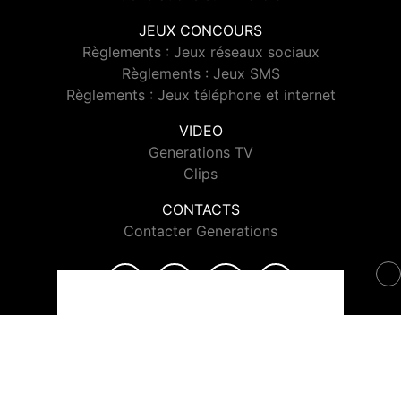
JEUX CONCOURS
Règlements : Jeux réseaux sociaux
Règlements : Jeux SMS
Règlements : Jeux téléphone et internet
VIDEO
Generations TV
Clips
CONTACTS
Contacter Generations
© 2026 Generations Tous droits réservés.
Signaler un contenu
-
Mentions légales
-
Politique de cookies
-
Contact