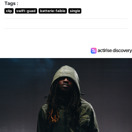
Tags :
clip
swift-guad
batterie-faible
single