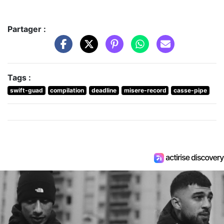
Partager :
Tags :
swift-guad
compilation
deadline
misere-record
casse-pipe