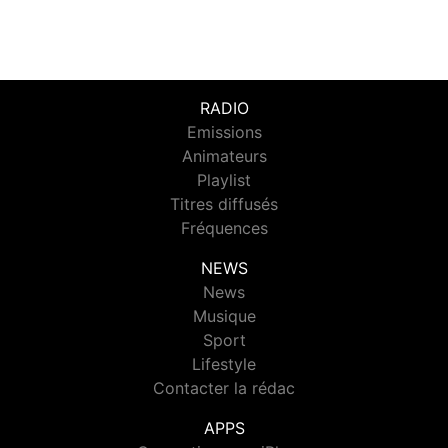
RADIO
Emissions
Animateurs
Playlist
Titres diffusés
Fréquences
NEWS
News
Musique
Sport
Lifestyle
Contacter la rédac
APPS