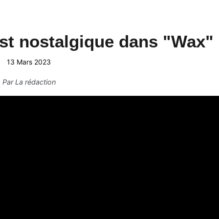
st nostalgique dans "Wax"
13 Mars 2023
Par
La rédaction