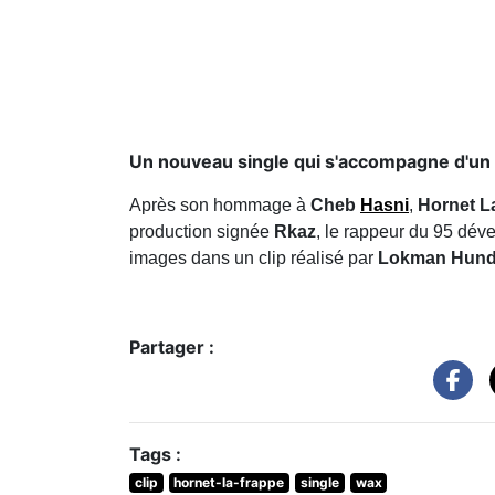
Un nouveau single qui s'accompagne d'un c
Après son hommage à
Cheb
Hasni
,
Hornet L
production signée
Rkaz
, le rappeur du 95 déve
images dans un clip réalisé par
Lokman Hund
Partager :
Tags :
clip
hornet-la-frappe
single
wax